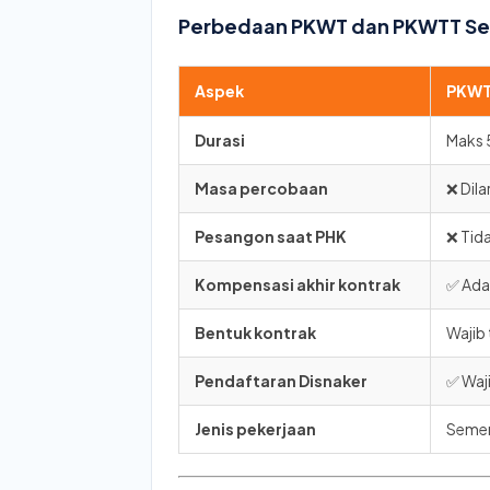
Perbedaan PKWT dan PKWTT Sek
Aspek
PKWT
Durasi
Maks 
Masa percobaan
❌ Dil
Pesangon saat PHK
❌ Tid
Kompensasi akhir kontrak
✅ Ada 
Bentuk kontrak
Wajib 
Pendaftaran Disnaker
✅ Waj
Jenis pekerjaan
Semen