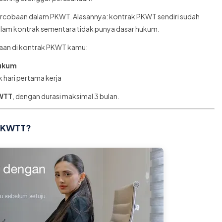
rcobaan dalam PKWT. Alasannya: kontrak PKWT sendiri sudah
alam kontrak sementara tidak punya dasar hukum.
aan di kontrak PKWT kamu:
hukum
 hari pertama kerja
KWTT
, dengan durasi maksimal 3 bulan.
 PKWTT?