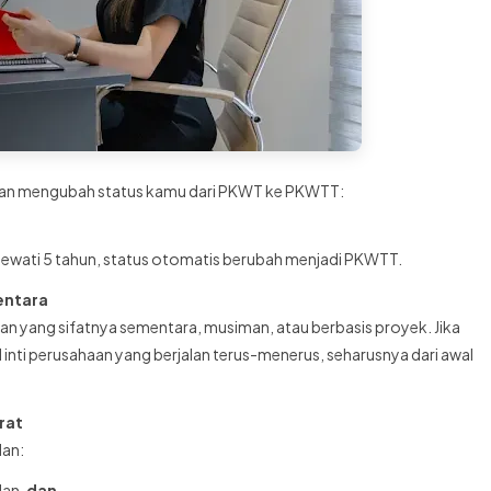
haan mengubah status kamu dari PKWT ke PKWTT:
elewati 5 tahun, status otomatis berubah menjadi PKWTT.
entara
n yang sifatnya sementara, musiman, atau berbasis proyek. Jika
 inti perusahaan yang berjalan terus-menerus, seharusnya dari awal
rat
dan:
lan,
dan