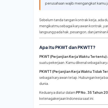
perusahaan wajib mengangkat kamu j
Sebelum tanda tangan kontrak kerja, ada d
mengikatmu sebagai karyawan kontrak, yan
langsung pada hak, pesangon, dan jaminan 
Apa Itu PKWT dan PKWTT?
PKWT (Perjanjian Kerja Waktu Tertentu)
suatu pekerjaan. Kamu dikenal sebagai kar
PKWTT (Perjanjian Kerja Waktu Tidak Te
sebagai karyawan tetap. Hubungan kerja bar
dunia.
Keduanya diatur dalam
PP No. 35 Tahun 2
ketenagakerjaan Indonesia saat ini.