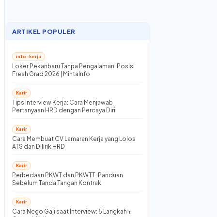
ARTIKEL POPULER
info-kerja
Loker Pekanbaru Tanpa Pengalaman: Posisi
Fresh Grad 2026 | MintaInfo
Karir
Tips Interview Kerja: Cara Menjawab
Pertanyaan HRD dengan Percaya Diri
Karir
Cara Membuat CV Lamaran Kerja yang Lolos
ATS dan Dilirik HRD
Karir
Perbedaan PKWT dan PKWTT: Panduan
Sebelum Tanda Tangan Kontrak
Karir
Cara Nego Gaji saat Interview: 5 Langkah +