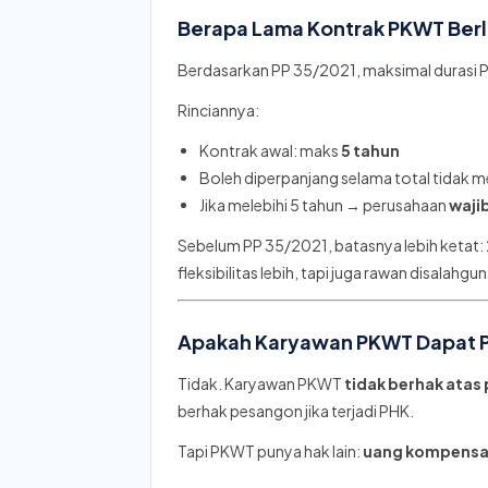
Berapa Lama Kontrak PKWT Ber
Berdasarkan PP 35/2021, maksimal durasi
Rinciannya:
Kontrak awal: maks
5 tahun
Boleh diperpanjang selama total tidak m
Jika melebihi 5 tahun → perusahaan
waji
Sebelum PP 35/2021, batasnya lebih ketat: 
fleksibilitas lebih, tapi juga rawan disalah
Apakah Karyawan PKWT Dapat 
Tidak. Karyawan PKWT
tidak berhak ata
berhak pesangon jika terjadi PHK.
Tapi PKWT punya hak lain:
uang kompensa