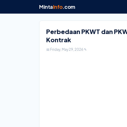
Minta
Info
.com
Perbedaan PKWT dan PKW
Kontrak
📅 Friday, May 29, 2026
✎