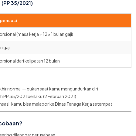
(PP 35/2021)
pensasi
rsional (masa kerja ÷ 12 × 1 bulan gaji)
n gaji
rsional dari kelipatan 12 bulan
khir normal — bukan saat kamu mengundurkan diri
h PP 35/2021 berlaku (2 Februari 2021)
sasi, kamu bisa melapor ke Dinas Tenaga Kerja setempat
rcobaan?
g sering dilanggar perusahaan.