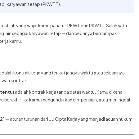
adi karyawan tetap (PKWTT).
ua istilah yang wajib kamu pahami: PKWT dan PKWTT. Salah satu
g lain sebagai karyawan tetap — dan bedanya berdampak
kerja kamu.
adalah kontrak kerja yang terikat jangka waktu atau selesainya
yawan kontrak.
rtentu)
adalah kontrak kerja tanpa batas waktu. Kamu dikenal
u berakhir jika kamu mengundurkan diri, pensiun, atau meninggal
021
— aturan turunan dari UU Cipta Kerja yang menjadi acuan hukum