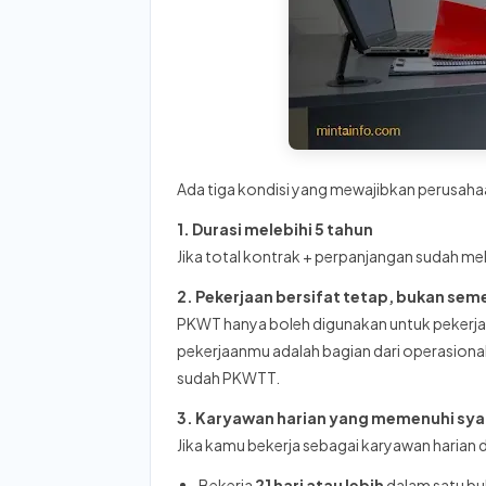
Ada tiga kondisi yang mewajibkan perusa
1. Durasi melebihi 5 tahun
Jika total kontrak + perpanjangan sudah m
2. Pekerjaan bersifat tetap, bukan sem
PKWT hanya boleh digunakan untuk pekerjaa
pekerjaanmu adalah bagian dari operasional
sudah PKWTT.
3. Karyawan harian yang memenuhi sya
Jika kamu bekerja sebagai karyawan harian 
Bekerja
21 hari atau lebih
dalam satu bu