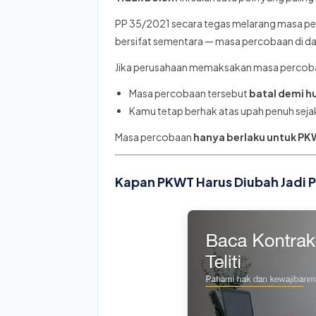
PP 35/2021 secara tegas melarang masa pe
bersifat sementara — masa percobaan di d
Jika perusahaan memaksakan masa percob
Masa percobaan tersebut
batal demi 
Kamu tetap berhak atas upah penuh sejak
Masa percobaan
hanya berlaku untuk P
Kapan PKWT Harus Diubah Jadi