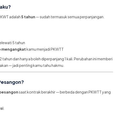
laku?
 PKWT adalah
5 tahun
— sudah termasuk semua perpanjangan.
elewati 5 tahun
b mengangkat
kamu menjadi PKWTT
2 tahun dan hanya boleh diperpanjang 1 kali. Perubahan ini memberi
gunakan — jadi penting kamu tahu hakmu.
Pesangon?
s pesangon
saat kontrak berakhir — berbeda dengan PKWTT yang
si
.