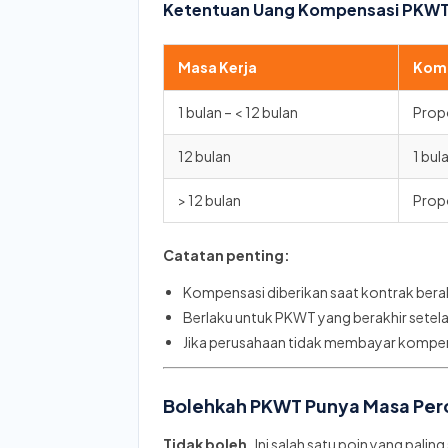
Ketentuan Uang Kompensasi PKWT 
Masa Kerja
Kom
1 bulan – < 12 bulan
Propo
12 bulan
1 bula
> 12 bulan
Propo
Catatan penting:
Kompensasi diberikan saat kontrak bera
Berlaku untuk PKWT yang berakhir setela
Jika perusahaan tidak membayar kompen
Bolehkah PKWT Punya Masa Pe
Tidak boleh.
Ini salah satu poin yang palin