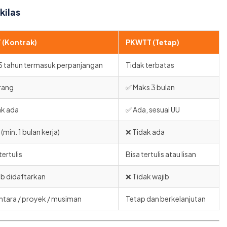
ilas
 (Kontrak)
PKWTT (Tetap)
5 tahun termasuk perpanjangan
Tidak terbatas
arang
✅ Maks 3 bulan
ak ada
✅ Ada, sesuai UU
(min. 1 bulan kerja)
❌ Tidak ada
tertulis
Bisa tertulis atau lisan
ib didaftarkan
❌ Tidak wajib
tara / proyek / musiman
Tetap dan berkelanjutan