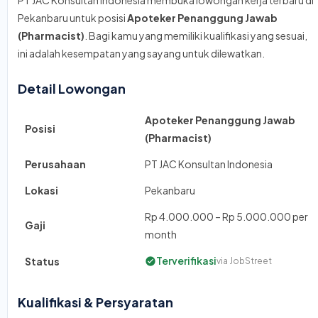
PT JAC Konsultan Indonesia membuka lowongan kerja terbaru di
Pekanbaru untuk posisi
Apoteker Penanggung Jawab
(Pharmacist)
. Bagi kamu yang memiliki kualifikasi yang sesuai,
ini adalah kesempatan yang sayang untuk dilewatkan.
Detail Lowongan
Apoteker Penanggung Jawab
Posisi
(Pharmacist)
Perusahaan
PT JAC Konsultan Indonesia
Lokasi
Pekanbaru
Rp 4.000.000 – Rp 5.000.000 per
Gaji
month
Terverifikasi
Status
via JobStreet
Kualifikasi & Persyaratan