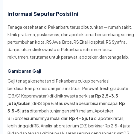
Informasi Seputar Posisi Ini
Tenaga kesehatan di Pekanbaru terus dibutuhkan — rumah sakit,
klinik pratama, puskesmas, dan apotek terus berkembang seiring
pertumbuhan kota. RS Awal Bros, RS Eka Hospital, RS Syafira,
dan puluhan klinik swasta di Pekanbaru rutin membuka
rekrutmen, terutama untuk perawat, apoteker, dan tenaga lab.
Gambaran Gaji
Gaji tenaga kesehatan di Pekanbaru cukup bervariasi
berdasarkan profesi dan jenis institusi. Perawat fresh graduate
(D3/S1 Keperawatan) di klinik swasta berkisar
Rp 2,5–3,5
juta/bulan
; di RS tipe B atau swasta besar bisa mencapai
Rp
3,5–5 juta
ditambah tunjangan shift malam. Apoteker
S1+profesi umumnya mulai dari
Rp 4–6 juta
di apotek retail,
lebih tinggi di RS. Analis laboratorium (D3) berkisar Rp 2,8–4 juta.
Bidan dan tenaga gizi punya kisaran serupa dengan perawat D3.