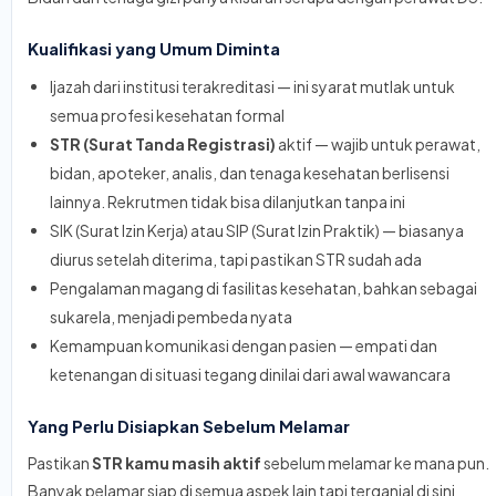
Kualifikasi yang Umum Diminta
Ijazah dari institusi terakreditasi — ini syarat mutlak untuk
semua profesi kesehatan formal
STR (Surat Tanda Registrasi)
aktif — wajib untuk perawat,
bidan, apoteker, analis, dan tenaga kesehatan berlisensi
lainnya. Rekrutmen tidak bisa dilanjutkan tanpa ini
SIK (Surat Izin Kerja) atau SIP (Surat Izin Praktik) — biasanya
diurus setelah diterima, tapi pastikan STR sudah ada
Pengalaman magang di fasilitas kesehatan, bahkan sebagai
sukarela, menjadi pembeda nyata
Kemampuan komunikasi dengan pasien — empati dan
ketenangan di situasi tegang dinilai dari awal wawancara
Yang Perlu Disiapkan Sebelum Melamar
Pastikan
STR kamu masih aktif
sebelum melamar ke mana pun.
Banyak pelamar siap di semua aspek lain tapi terganjal di sini