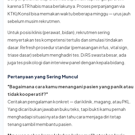
karena STR habis masa berlakunya. Proses perpanjangan via
KTKI/Konsil bisa memakan waktu beberapa minggu — urus jauh
sebelum musim rekrutmen.
Untuk posisi klinis (perawat, bidan), rekrutmen sering
menyertakan tes kompetensi tertulis dan simulasi tindakan
dasar. Refresh prosedur standar (pemasangan infus, vital sign,
triase dasar) sebelum menghadiri tes. Di RS swasta besar, ada
juga tes psikologi dan interview panel dengan kepala bidang.
Pertanyaan yang Sering Muncul
"Bagaimana cara kamu menangani pasien yang panik atau
tidak kooperatif?"
Ceritakan pengalaman konkret — dari klinik, magang, atau PKL.
Yang dicari bukan jawaban buku teks, tapi bukti kamu pernah
menghadapi situasi nyata dan tahu cara menjaga diri tetap
tenang sambil membantu pasien.