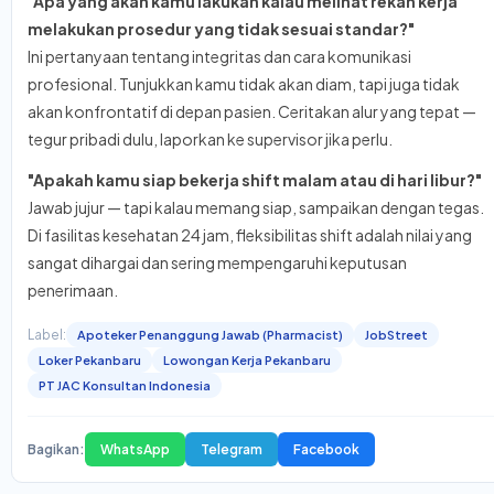
"Apa yang akan kamu lakukan kalau melihat rekan kerja
melakukan prosedur yang tidak sesuai standar?"
Ini pertanyaan tentang integritas dan cara komunikasi
profesional. Tunjukkan kamu tidak akan diam, tapi juga tidak
akan konfrontatif di depan pasien. Ceritakan alur yang tepat —
tegur pribadi dulu, laporkan ke supervisor jika perlu.
"Apakah kamu siap bekerja shift malam atau di hari libur?"
Jawab jujur — tapi kalau memang siap, sampaikan dengan tegas.
Di fasilitas kesehatan 24 jam, fleksibilitas shift adalah nilai yang
sangat dihargai dan sering mempengaruhi keputusan
penerimaan.
Label:
Apoteker Penanggung Jawab (Pharmacist)
JobStreet
Loker Pekanbaru
Lowongan Kerja Pekanbaru
PT JAC Konsultan Indonesia
Bagikan:
WhatsApp
Telegram
Facebook