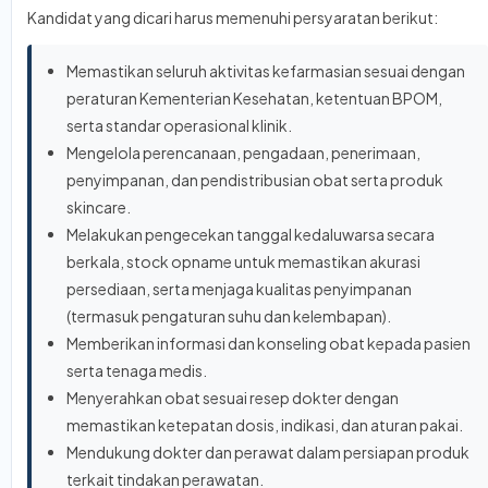
Kandidat yang dicari harus memenuhi persyaratan berikut:
Memastikan seluruh aktivitas kefarmasian sesuai dengan
peraturan Kementerian Kesehatan, ketentuan BPOM,
serta standar operasional klinik.
Mengelola perencanaan, pengadaan, penerimaan,
penyimpanan, dan pendistribusian obat serta produk
skincare.
Melakukan pengecekan tanggal kedaluwarsa secara
berkala, stock opname untuk memastikan akurasi
persediaan, serta menjaga kualitas penyimpanan
(termasuk pengaturan suhu dan kelembapan).
Memberikan informasi dan konseling obat kepada pasien
serta tenaga medis.
Menyerahkan obat sesuai resep dokter dengan
memastikan ketepatan dosis, indikasi, dan aturan pakai.
Mendukung dokter dan perawat dalam persiapan produk
terkait tindakan perawatan.