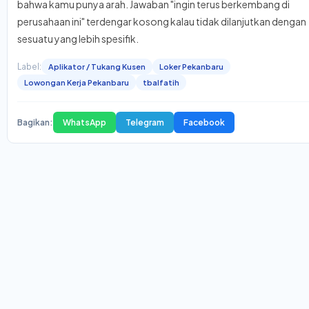
bahwa kamu punya arah. Jawaban "ingin terus berkembang di
perusahaan ini" terdengar kosong kalau tidak dilanjutkan dengan
sesuatu yang lebih spesifik.
Label:
Aplikator / Tukang Kusen
Loker Pekanbaru
Lowongan Kerja Pekanbaru
tbalfatih
Bagikan:
WhatsApp
Telegram
Facebook