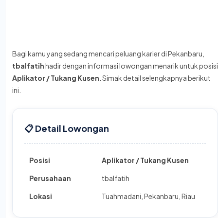
Bagi kamu yang sedang mencari peluang karier di Pekanbaru,
tbalfatih
hadir dengan informasi lowongan menarik untuk posisi
Aplikator / Tukang Kusen
. Simak detail selengkapnya berikut
ini.
📋 Detail Lowongan
Posisi
Aplikator / Tukang Kusen
Perusahaan
tbalfatih
Lokasi
Tuahmadani, Pekanbaru, Riau