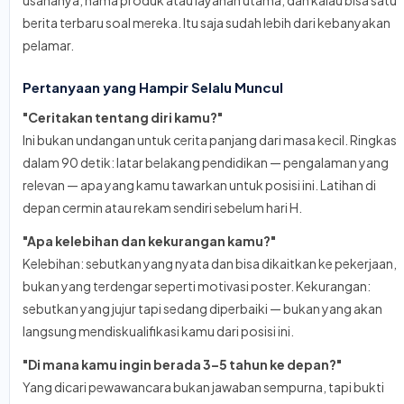
usahanya, nama produk atau layanan utama, dan kalau bisa satu
berita terbaru soal mereka. Itu saja sudah lebih dari kebanyakan
pelamar.
Pertanyaan yang Hampir Selalu Muncul
"Ceritakan tentang diri kamu?"
Ini bukan undangan untuk cerita panjang dari masa kecil. Ringkas
dalam 90 detik: latar belakang pendidikan — pengalaman yang
relevan — apa yang kamu tawarkan untuk posisi ini. Latihan di
depan cermin atau rekam sendiri sebelum hari H.
"Apa kelebihan dan kekurangan kamu?"
Kelebihan: sebutkan yang nyata dan bisa dikaitkan ke pekerjaan,
bukan yang terdengar seperti motivasi poster. Kekurangan:
sebutkan yang jujur tapi sedang diperbaiki — bukan yang akan
langsung mendiskualifikasi kamu dari posisi ini.
"Di mana kamu ingin berada 3–5 tahun ke depan?"
Yang dicari pewawancara bukan jawaban sempurna, tapi bukti