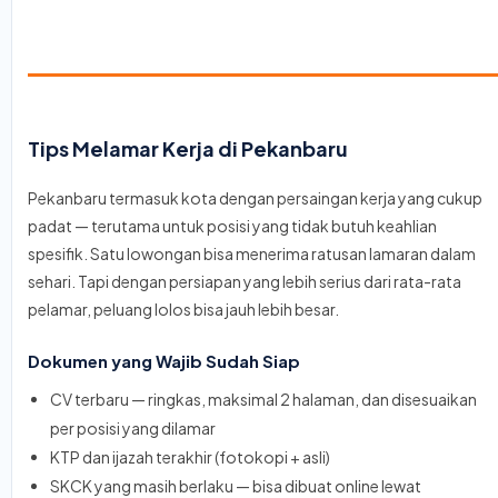
Tips Melamar Kerja di Pekanbaru
Pekanbaru termasuk kota dengan persaingan kerja yang cukup
padat — terutama untuk posisi yang tidak butuh keahlian
spesifik. Satu lowongan bisa menerima ratusan lamaran dalam
sehari. Tapi dengan persiapan yang lebih serius dari rata-rata
pelamar, peluang lolos bisa jauh lebih besar.
Dokumen yang Wajib Sudah Siap
CV terbaru — ringkas, maksimal 2 halaman, dan disesuaikan
per posisi yang dilamar
KTP dan ijazah terakhir (fotokopi + asli)
SKCK yang masih berlaku — bisa dibuat online lewat