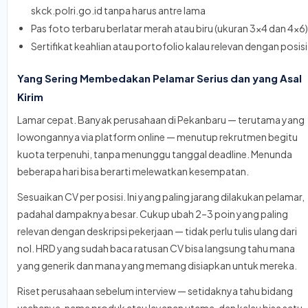
skck.polri.go.id tanpa harus antre lama
Pas foto terbaru berlatar merah atau biru (ukuran 3x4 dan 4x6)
Sertifikat keahlian atau portofolio kalau relevan dengan posisi
Yang Sering Membedakan Pelamar Serius dan yang Asal
Kirim
Lamar cepat. Banyak perusahaan di Pekanbaru — terutama yang
lowongannya via platform online — menutup rekrutmen begitu
kuota terpenuhi, tanpa menunggu tanggal deadline. Menunda
beberapa hari bisa berarti melewatkan kesempatan.
Sesuaikan CV per posisi. Ini yang paling jarang dilakukan pelamar,
padahal dampaknya besar. Cukup ubah 2–3 poin yang paling
relevan dengan deskripsi pekerjaan — tidak perlu tulis ulang dari
nol. HRD yang sudah baca ratusan CV bisa langsung tahu mana
yang generik dan mana yang memang disiapkan untuk mereka.
Riset perusahaan sebelum interview — setidaknya tahu bidang