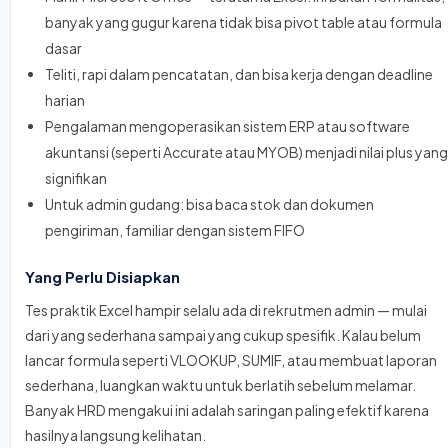
banyak yang gugur karena tidak bisa pivot table atau formula
dasar
Teliti, rapi dalam pencatatan, dan bisa kerja dengan deadline
harian
Pengalaman mengoperasikan sistem ERP atau software
akuntansi (seperti Accurate atau MYOB) menjadi nilai plus yang
signifikan
Untuk admin gudang: bisa baca stok dan dokumen
pengiriman, familiar dengan sistem FIFO
Yang Perlu Disiapkan
Tes praktik Excel hampir selalu ada di rekrutmen admin — mulai
dari yang sederhana sampai yang cukup spesifik. Kalau belum
lancar formula seperti VLOOKUP, SUMIF, atau membuat laporan
sederhana, luangkan waktu untuk berlatih sebelum melamar.
Banyak HRD mengakui ini adalah saringan paling efektif karena
hasilnya langsung kelihatan.