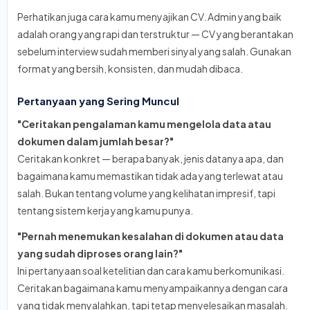
Perhatikan juga cara kamu menyajikan CV. Admin yang baik
adalah orang yang rapi dan terstruktur — CV yang berantakan
sebelum interview sudah memberi sinyal yang salah. Gunakan
format yang bersih, konsisten, dan mudah dibaca.
Pertanyaan yang Sering Muncul
"Ceritakan pengalaman kamu mengelola data atau
dokumen dalam jumlah besar?"
Ceritakan konkret — berapa banyak, jenis datanya apa, dan
bagaimana kamu memastikan tidak ada yang terlewat atau
salah. Bukan tentang volume yang kelihatan impresif, tapi
tentang sistem kerja yang kamu punya.
"Pernah menemukan kesalahan di dokumen atau data
yang sudah diproses orang lain?"
Ini pertanyaan soal ketelitian dan cara kamu berkomunikasi.
Ceritakan bagaimana kamu menyampaikannya dengan cara
yang tidak menyalahkan, tapi tetap menyelesaikan masalah.