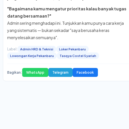
"Bagaimana kamu mengatur prioritas kalau banyak tugas
datang bersamaan?"
Admin sering menghadapi ini. Tunjukkan kamu punya cara kerja
yang sistematis — bukan sekadar "saya berusaha keras
menyelesaikan semuanya".
Label:
Admin HRD & Teknisi
Loker Pekanbaru
Lowongan Kerja Pekanbaru
Tasqya Costel Syariah
Bagikan:
WhatsApp
Telegram
Facebook