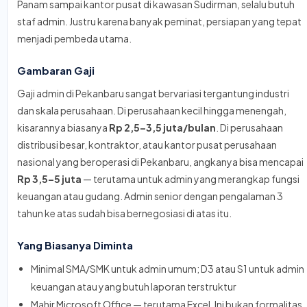
Panam sampai kantor pusat di kawasan Sudirman, selalu butuh
staf admin. Justru karena banyak peminat, persiapan yang tepat
menjadi pembeda utama.
Gambaran Gaji
Gaji admin di Pekanbaru sangat bervariasi tergantung industri
dan skala perusahaan. Di perusahaan kecil hingga menengah,
kisarannya biasanya
Rp 2,5–3,5 juta/bulan
. Di perusahaan
distribusi besar, kontraktor, atau kantor pusat perusahaan
nasional yang beroperasi di Pekanbaru, angkanya bisa mencapai
Rp 3,5–5 juta
— terutama untuk admin yang merangkap fungsi
keuangan atau gudang. Admin senior dengan pengalaman 3
tahun ke atas sudah bisa bernegosiasi di atas itu.
Yang Biasanya Diminta
Minimal SMA/SMK untuk admin umum; D3 atau S1 untuk admin
keuangan atau yang butuh laporan terstruktur
Mahir Microsoft Office — terutama Excel. Ini bukan formalitas,