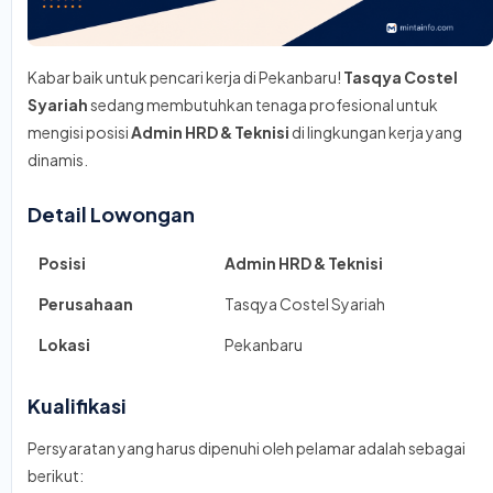
Kabar baik untuk pencari kerja di Pekanbaru!
Tasqya Costel
Syariah
sedang membutuhkan tenaga profesional untuk
mengisi posisi
Admin HRD & Teknisi
di lingkungan kerja yang
dinamis.
Detail Lowongan
Posisi
Admin HRD & Teknisi
Perusahaan
Tasqya Costel Syariah
Lokasi
Pekanbaru
Kualifikasi
Persyaratan yang harus dipenuhi oleh pelamar adalah sebagai
berikut: