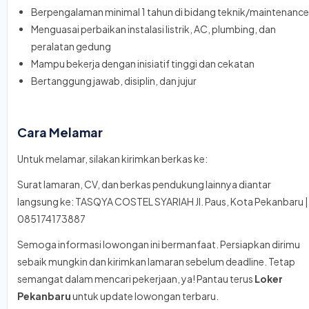
Berpengalaman minimal 1 tahun di bidang teknik/maintenance
Menguasai perbaikan instalasi listrik, AC, plumbing, dan
peralatan gedung
Mampu bekerja dengan inisiatif tinggi dan cekatan
Bertanggung jawab, disiplin, dan jujur
Cara Melamar
Untuk melamar, silakan kirimkan berkas ke:
Surat lamaran, CV, dan berkas pendukung lainnya diantar
langsung ke: TASQYA COSTEL SYARIAH Jl. Paus, Kota Pekanbaru |
085174173887
Semoga informasi lowongan ini bermanfaat. Persiapkan dirimu
sebaik mungkin dan kirimkan lamaran sebelum deadline. Tetap
semangat dalam mencari pekerjaan, ya! Pantau terus
Loker
Pekanbaru
untuk update lowongan terbaru.