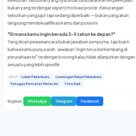
Kelebihan: sebutkan yang nyata dan bisa dikaitkan ke pekerjaan,
bukan yang terdengar seperti motivasi poster. Kekurangan:
sebutkan yang jujur tapi sedang diperbaiki — bukan yang akan
langsung mendiskualifikasi kamu dari posisi ini.
"Di mana kamu ingin berada 3–5 tahun ke depan?"
Yang dicari pewawancara bukan jawaban sempurna, tapi bukti
bahwa kamu punya arah. Jawaban "ingin terus berkembang di
perusahaan ini" terdengar kosong kalau tidak dilanjutkan dengan
sesuatu yang lebih spesifik.
Label:
Loker Pekanbaru
Lowongan Kerja Pekanbaru
Petugas Pencatat Meter Air
Tirta Siak
Bagikan:
WhatsApp
Telegram
Facebook