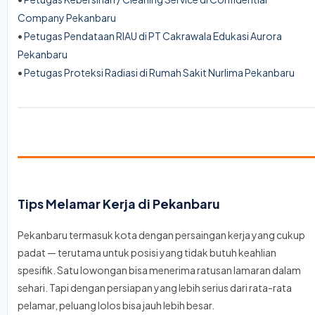
Company Pekanbaru
•
Petugas Pendataan RIAU di PT Cakrawala Edukasi Aurora
Pekanbaru
•
Petugas Proteksi Radiasi di Rumah Sakit Nurlima Pekanbaru
Tips Melamar Kerja di Pekanbaru
Pekanbaru termasuk kota dengan persaingan kerja yang cukup
padat — terutama untuk posisi yang tidak butuh keahlian
spesifik. Satu lowongan bisa menerima ratusan lamaran dalam
sehari. Tapi dengan persiapan yang lebih serius dari rata-rata
pelamar, peluang lolos bisa jauh lebih besar.