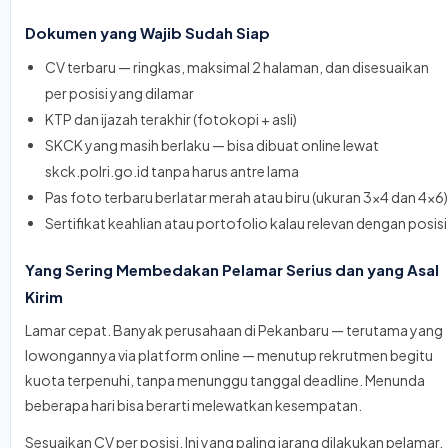
Dokumen yang Wajib Sudah Siap
CV terbaru — ringkas, maksimal 2 halaman, dan disesuaikan
per posisi yang dilamar
KTP dan ijazah terakhir (fotokopi + asli)
SKCK yang masih berlaku — bisa dibuat online lewat
skck.polri.go.id tanpa harus antre lama
Pas foto terbaru berlatar merah atau biru (ukuran 3x4 dan 4x6)
Sertifikat keahlian atau portofolio kalau relevan dengan posisi
Yang Sering Membedakan Pelamar Serius dan yang Asal
Kirim
Lamar cepat. Banyak perusahaan di Pekanbaru — terutama yang
lowongannya via platform online — menutup rekrutmen begitu
kuota terpenuhi, tanpa menunggu tanggal deadline. Menunda
beberapa hari bisa berarti melewatkan kesempatan.
Sesuaikan CV per posisi. Ini yang paling jarang dilakukan pelamar,