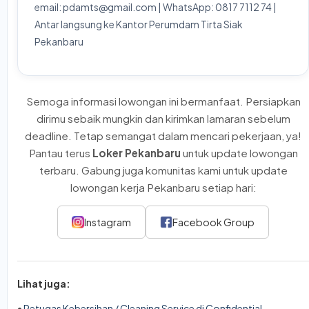
email: pdamts@gmail.com | WhatsApp: 0817 7112 74 |
Antar langsung ke Kantor Perumdam Tirta Siak
Pekanbaru
Semoga informasi lowongan ini bermanfaat. Persiapkan
dirimu sebaik mungkin dan kirimkan lamaran sebelum
deadline. Tetap semangat dalam mencari pekerjaan, ya!
Pantau terus
Loker Pekanbaru
untuk update lowongan
terbaru. Gabung juga komunitas kami untuk update
lowongan kerja Pekanbaru setiap hari:
Instagram
Facebook Group
Lihat juga:
•
Petugas Kebersihan / Cleaning Service di Confidential