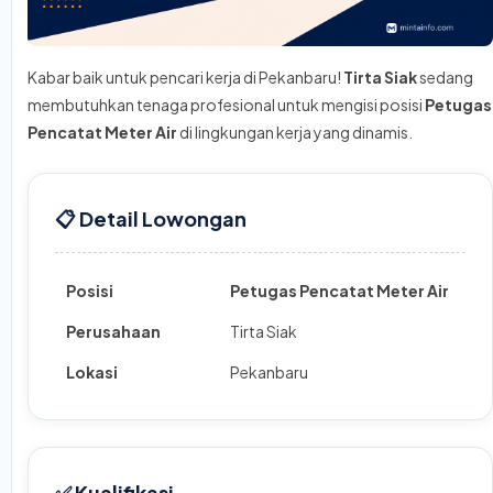
Kabar baik untuk pencari kerja di Pekanbaru!
Tirta Siak
sedang
membutuhkan tenaga profesional untuk mengisi posisi
Petugas
Pencatat Meter Air
di lingkungan kerja yang dinamis.
📋 Detail Lowongan
Posisi
Petugas Pencatat Meter Air
Perusahaan
Tirta Siak
Lokasi
Pekanbaru
✅ Kualifikasi