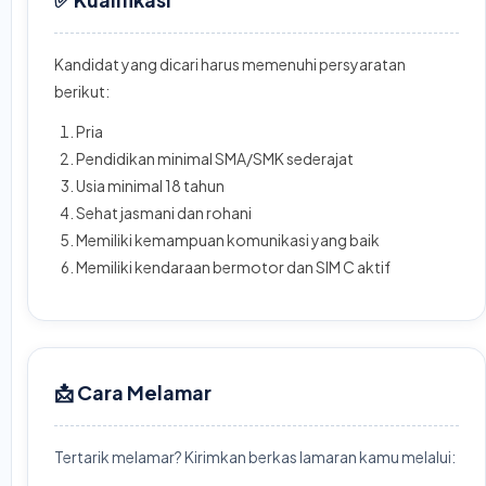
Kandidat yang dicari harus memenuhi persyaratan
berikut:
Pria
Pendidikan minimal SMA/SMK sederajat
Usia minimal 18 tahun
Sehat jasmani dan rohani
Memiliki kemampuan komunikasi yang baik
Memiliki kendaraan bermotor dan SIM C aktif
📩 Cara Melamar
Tertarik melamar? Kirimkan berkas lamaran kamu melalui: