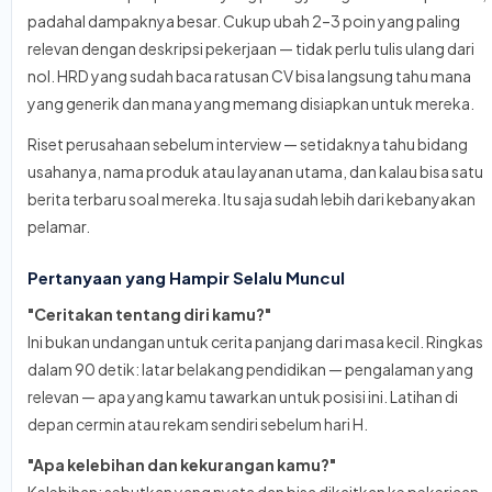
padahal dampaknya besar. Cukup ubah 2–3 poin yang paling
relevan dengan deskripsi pekerjaan — tidak perlu tulis ulang dari
nol. HRD yang sudah baca ratusan CV bisa langsung tahu mana
yang generik dan mana yang memang disiapkan untuk mereka.
Riset perusahaan sebelum interview — setidaknya tahu bidang
usahanya, nama produk atau layanan utama, dan kalau bisa satu
berita terbaru soal mereka. Itu saja sudah lebih dari kebanyakan
pelamar.
Pertanyaan yang Hampir Selalu Muncul
"Ceritakan tentang diri kamu?"
Ini bukan undangan untuk cerita panjang dari masa kecil. Ringkas
dalam 90 detik: latar belakang pendidikan — pengalaman yang
relevan — apa yang kamu tawarkan untuk posisi ini. Latihan di
depan cermin atau rekam sendiri sebelum hari H.
"Apa kelebihan dan kekurangan kamu?"