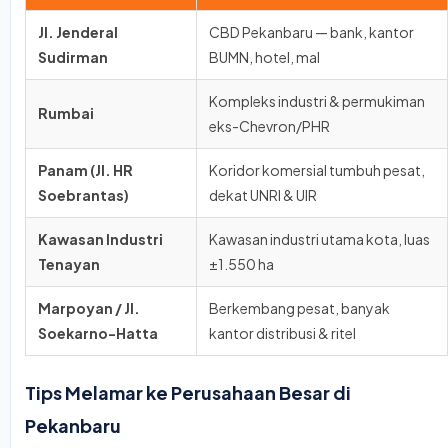
Jl. Jenderal
CBD Pekanbaru — bank, kantor
Sudirman
BUMN, hotel, mal
Kompleks industri & permukiman
Rumbai
eks-Chevron/PHR
Panam (Jl. HR
Koridor komersial tumbuh pesat,
Soebrantas)
dekat UNRI & UIR
Kawasan Industri
Kawasan industri utama kota, luas
Tenayan
±1.550 ha
Marpoyan / Jl.
Berkembang pesat, banyak
Soekarno-Hatta
kantor distribusi & ritel
Tips Melamar ke Perusahaan Besar di
Pekanbaru