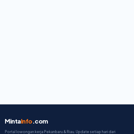
Minta
Info
.com
Portal lowongan kerja Pekanbaru & Riau. Update setiap hari dari