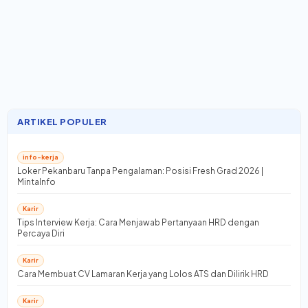
ARTIKEL POPULER
info-kerja
Loker Pekanbaru Tanpa Pengalaman: Posisi Fresh Grad 2026 |
MintaInfo
Karir
Tips Interview Kerja: Cara Menjawab Pertanyaan HRD dengan
Percaya Diri
Karir
Cara Membuat CV Lamaran Kerja yang Lolos ATS dan Dilirik HRD
Karir