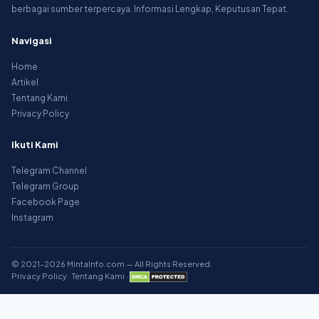
berbagai sumber terpercaya. Informasi Lengkap, Keputusan Tepat.
Navigasi
Home
Artikel
Tentang Kami
Privacy Policy
Ikuti Kami
Telegram Channel
Telegram Group
Facebook Page
Instagram
© 2021–2026 MintaInfo.com — All Rights Reserved.
Privacy Policy
·
Tentang Kami
·