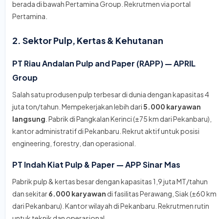
berada di bawah Pertamina Group. Rekrutmen via portal
Pertamina.
2. Sektor Pulp, Kertas & Kehutanan
PT Riau Andalan Pulp and Paper (RAPP) — APRIL
Group
Salah satu produsen pulp terbesar di dunia dengan kapasitas 4
juta ton/tahun. Mempekerjakan lebih dari
5.000 karyawan
langsung
. Pabrik di Pangkalan Kerinci (±75 km dari Pekanbaru),
kantor administratif di Pekanbaru. Rekrut aktif untuk posisi
engineering, forestry, dan operasional.
PT Indah Kiat Pulp & Paper — APP Sinar Mas
Pabrik pulp & kertas besar dengan kapasitas 1,9 juta MT/tahun
dan sekitar
6.000 karyawan
di fasilitas Perawang, Siak (±60 km
dari Pekanbaru). Kantor wilayah di Pekanbaru. Rekrutmen rutin
untuk teknik dan operasional.