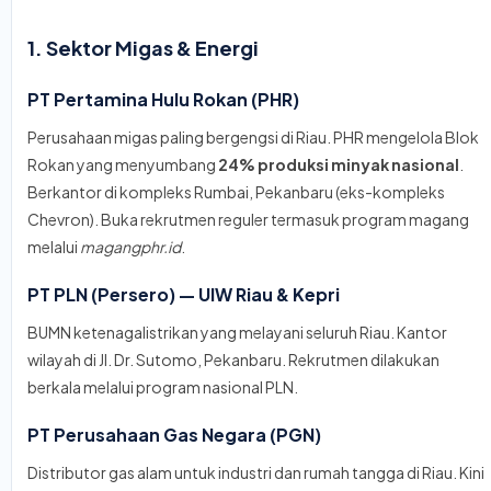
1. Sektor Migas & Energi
PT Pertamina Hulu Rokan (PHR)
Perusahaan migas paling bergengsi di Riau. PHR mengelola Blok
Rokan yang menyumbang
24% produksi minyak nasional
.
Berkantor di kompleks Rumbai, Pekanbaru (eks-kompleks
Chevron). Buka rekrutmen reguler termasuk program magang
melalui
magangphr.id
.
PT PLN (Persero) — UIW Riau & Kepri
BUMN ketenagalistrikan yang melayani seluruh Riau. Kantor
wilayah di Jl. Dr. Sutomo, Pekanbaru. Rekrutmen dilakukan
berkala melalui program nasional PLN.
PT Perusahaan Gas Negara (PGN)
Distributor gas alam untuk industri dan rumah tangga di Riau. Kini