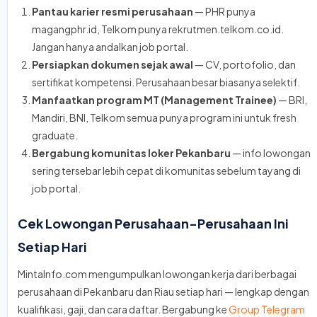
Pantau karier resmi perusahaan
— PHR punya
magangphr.id, Telkom punya rekrutmen.telkom.co.id.
Jangan hanya andalkan job portal.
Persiapkan dokumen sejak awal
— CV, portofolio, dan
sertifikat kompetensi. Perusahaan besar biasanya selektif.
Manfaatkan program MT (Management Trainee)
— BRI,
Mandiri, BNI, Telkom semua punya program ini untuk fresh
graduate.
Bergabung komunitas loker Pekanbaru
— info lowongan
sering tersebar lebih cepat di komunitas sebelum tayang di
job portal.
Cek Lowongan Perusahaan-Perusahaan Ini
Setiap Hari
MintaInfo.com mengumpulkan lowongan kerja dari berbagai
perusahaan di Pekanbaru dan Riau setiap hari — lengkap dengan
kualifikasi, gaji, dan cara daftar. Bergabung ke
Group Telegram