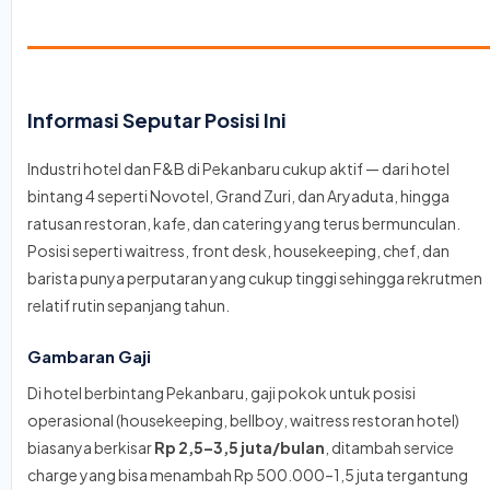
Informasi Seputar Posisi Ini
Industri hotel dan F&B di Pekanbaru cukup aktif — dari hotel
bintang 4 seperti Novotel, Grand Zuri, dan Aryaduta, hingga
ratusan restoran, kafe, dan catering yang terus bermunculan.
Posisi seperti waitress, front desk, housekeeping, chef, dan
barista punya perputaran yang cukup tinggi sehingga rekrutmen
relatif rutin sepanjang tahun.
Gambaran Gaji
Di hotel berbintang Pekanbaru, gaji pokok untuk posisi
operasional (housekeeping, bellboy, waitress restoran hotel)
biasanya berkisar
Rp 2,5–3,5 juta/bulan
, ditambah service
charge yang bisa menambah Rp 500.000–1,5 juta tergantung