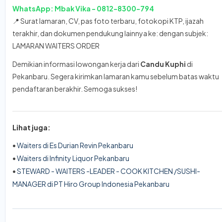
WhatsApp: Mbak Vika - 0812-8300-794
📍 Surat lamaran, CV, pas foto terbaru, fotokopi KTP, ijazah
terakhir, dan dokumen pendukung lainnya ke: dengan subjek:
LAMARAN WAITERS ORDER
Demikian informasi lowongan kerja dari
Candu Kuphi
di
Pekanbaru. Segera kirimkan lamaran kamu sebelum batas waktu
pendaftaran berakhir. Semoga sukses!
Lihat juga:
•
Waiters di Es Durian Revin Pekanbaru
•
Waiters di Infinity Liquor Pekanbaru
•
STEWARD - WAITERS -LEADER - COOK KITCHEN /SUSHI-
MANAGER di PT Hiro Group Indonesia Pekanbaru