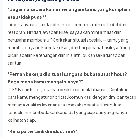
"Bagaimana cara kamu menangani tamu yang komplain
atau tidak puas?"
Ini pertanyaan standar di hampir semua rekrutmen hotel dan
restoran. Hindari jawaban klise "saya akan minta maaf dan
berusaha membantu." Ceritakan situasi spesifik — tamu yang
marah, apa yang kamu lakukan, dan bagaimana hasilnya. Yang
dicari adalah ketenangan dan inisiatif, bukan sekadar sopan
santun.
"Pernah bekerja di situasi sangat sibuk atau rush hour?
Bagaimana kamu mengelolanya?"
Di F&B dan hotel, tekanan peak hour adalah harian. Ceritakan
cara kamu mengatur prioritas, komunikasi dengan tim, dan tetap
menjaga kualitas layanan atau masakan saat situasi di luar
kendali. Ini membedakan kandidat yang siap dari yang hanya
kelihatan siap.
"Kenapa tertarik di industri ini?"