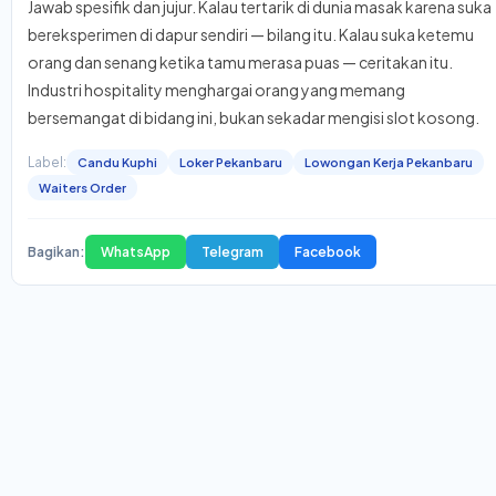
Jawab spesifik dan jujur. Kalau tertarik di dunia masak karena suka
bereksperimen di dapur sendiri — bilang itu. Kalau suka ketemu
orang dan senang ketika tamu merasa puas — ceritakan itu.
Industri hospitality menghargai orang yang memang
bersemangat di bidang ini, bukan sekadar mengisi slot kosong.
Label:
Candu Kuphi
Loker Pekanbaru
Lowongan Kerja Pekanbaru
Waiters Order
Bagikan:
WhatsApp
Telegram
Facebook