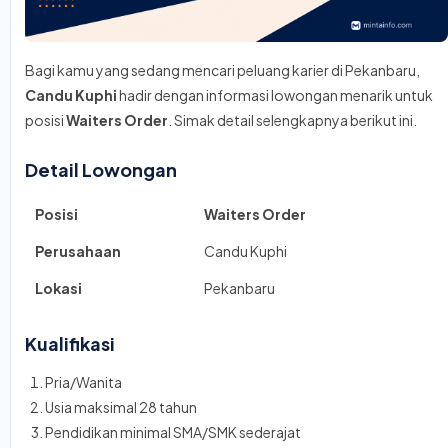
Bagi kamu yang sedang mencari peluang karier di Pekanbaru,
Candu Kuphi
hadir dengan informasi lowongan menarik untuk
posisi
Waiters Order
. Simak detail selengkapnya berikut ini.
Detail Lowongan
Posisi
Waiters Order
Perusahaan
Candu Kuphi
Lokasi
Pekanbaru
Kualifikasi
Pria/Wanita
Usia maksimal 28 tahun
Pendidikan minimal SMA/SMK sederajat