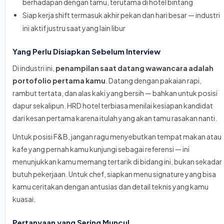
berhadapan dengan tamu, terutama di hotel bintang
Siap kerja shift termasuk akhir pekan dan hari besar — industri
ini aktif justru saat yang lain libur
Yang Perlu Disiapkan Sebelum Interview
Di industri ini,
penampilan saat datang wawancara adalah
portofolio pertama kamu
. Datang dengan pakaian rapi,
rambut tertata, dan alas kaki yang bersih — bahkan untuk posisi
dapur sekalipun. HRD hotel terbiasa menilai kesiapan kandidat
dari kesan pertama karena itulah yang akan tamu rasakan nanti.
Untuk posisi F&B, jangan ragu menyebutkan tempat makan atau
kafe yang pernah kamu kunjungi sebagai referensi — ini
menunjukkan kamu memang tertarik di bidang ini, bukan sekadar
butuh pekerjaan. Untuk chef, siapkan menu signature yang bisa
kamu ceritakan dengan antusias dan detail teknis yang kamu
kuasai.
Pertanyaan yang Sering Muncul