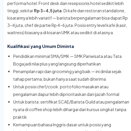
performa hotel. Front desk dan resepsionis hotel sedikit lebih
tinggi, sekitar
Rp 3–4,5 juta
. Di kafe dan restoran standalone,
kisarannya lebih variatif — barista berpengalaman bisa dapat Rp
3–4 juta, chef de partie Rp 4–6 juta. Posisi entry level kafe (kasir,
waitress) biasanya di kisaran UMK atau sedikit di atasnya.
Kualifikasi yang Umum Diminta
Pendidikan minimal SMA/SMK — SMK Pariwisata atau Tata
Boga jadi nilai plus yang langsung diperhatikan
Penampilan rapi dan grooming yang baik — ini dinilai sejak
tahap pertama, bukan hanya saat sudah diterima
Untuk posisi chef/cook: portofolio masakan atau
pengalaman dapur lebih diprioritaskan dari ijazah formal
Untuk barista: sertifikat SCAE/Barista Guild atau pengalaman
nyata di coffee shop lebih dihargai dari kursus singkat tanpa
praktik
Kemampuan bahasa Inggris dasar untuk posisi yang