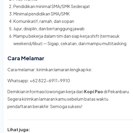
Pendidikan minimal SMA/SMK Sederajat
Minimal pendidikan SMA/SMK
Komunikatif, ramah, dan sopan
Jujur, disiplin, dan bertanggung jawab
Mampu bekerja dalam tim dan siap kerja shift (termasuk
weekend/libur) — Sigap, cekatan, dan mampu multitasking
Cara Melamar
Cara melamar: kirimkan lamaran lengkap ke:
Whatsapp: +62 822-6911-9910
Demikian informasi lowongan kerja dari
Kopi Pao
di Pekanbaru.
Segera kirimkan lamaran kamu sebelum batas waktu
pendaftaran berakhir. Semoga sukses!
Lihat juga: