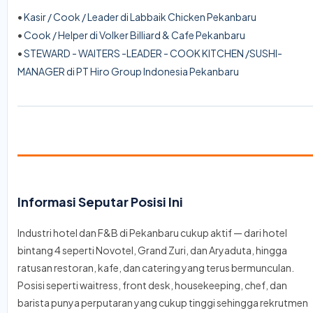
•
Kasir / Cook / Leader di Labbaik Chicken Pekanbaru
•
Cook / Helper di Volker Billiard & Cafe Pekanbaru
•
STEWARD - WAITERS -LEADER - COOK KITCHEN /SUSHI-
MANAGER di PT Hiro Group Indonesia Pekanbaru
Informasi Seputar Posisi Ini
Industri hotel dan F&B di Pekanbaru cukup aktif — dari hotel
bintang 4 seperti Novotel, Grand Zuri, dan Aryaduta, hingga
ratusan restoran, kafe, dan catering yang terus bermunculan.
Posisi seperti waitress, front desk, housekeeping, chef, dan
barista punya perputaran yang cukup tinggi sehingga rekrutmen