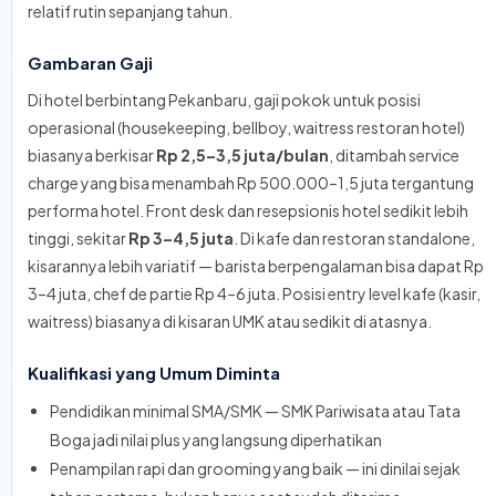
relatif rutin sepanjang tahun.
Gambaran Gaji
Di hotel berbintang Pekanbaru, gaji pokok untuk posisi
operasional (housekeeping, bellboy, waitress restoran hotel)
biasanya berkisar
Rp 2,5–3,5 juta/bulan
, ditambah service
charge yang bisa menambah Rp 500.000–1,5 juta tergantung
performa hotel. Front desk dan resepsionis hotel sedikit lebih
tinggi, sekitar
Rp 3–4,5 juta
. Di kafe dan restoran standalone,
kisarannya lebih variatif — barista berpengalaman bisa dapat Rp
3–4 juta, chef de partie Rp 4–6 juta. Posisi entry level kafe (kasir,
waitress) biasanya di kisaran UMK atau sedikit di atasnya.
Kualifikasi yang Umum Diminta
Pendidikan minimal SMA/SMK — SMK Pariwisata atau Tata
Boga jadi nilai plus yang langsung diperhatikan
Penampilan rapi dan grooming yang baik — ini dinilai sejak