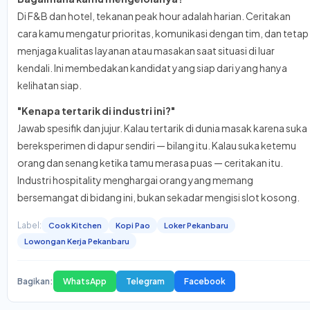
Di F&B dan hotel, tekanan peak hour adalah harian. Ceritakan
cara kamu mengatur prioritas, komunikasi dengan tim, dan tetap
menjaga kualitas layanan atau masakan saat situasi di luar
kendali. Ini membedakan kandidat yang siap dari yang hanya
kelihatan siap.
"Kenapa tertarik di industri ini?"
Jawab spesifik dan jujur. Kalau tertarik di dunia masak karena suka
bereksperimen di dapur sendiri — bilang itu. Kalau suka ketemu
orang dan senang ketika tamu merasa puas — ceritakan itu.
Industri hospitality menghargai orang yang memang
bersemangat di bidang ini, bukan sekadar mengisi slot kosong.
Label:
Cook Kitchen
Kopi Pao
Loker Pekanbaru
Lowongan Kerja Pekanbaru
Bagikan:
WhatsApp
Telegram
Facebook