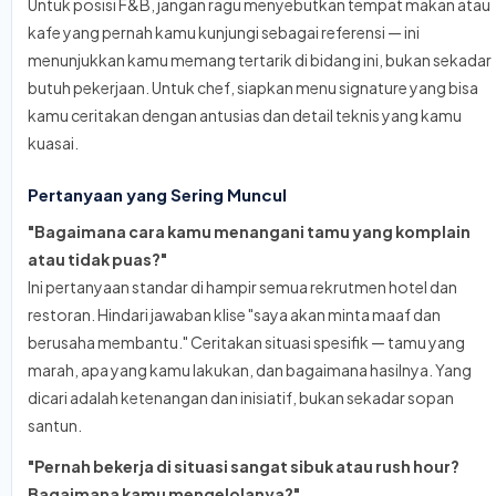
Untuk posisi F&B, jangan ragu menyebutkan tempat makan atau
kafe yang pernah kamu kunjungi sebagai referensi — ini
menunjukkan kamu memang tertarik di bidang ini, bukan sekadar
butuh pekerjaan. Untuk chef, siapkan menu signature yang bisa
kamu ceritakan dengan antusias dan detail teknis yang kamu
kuasai.
Pertanyaan yang Sering Muncul
"Bagaimana cara kamu menangani tamu yang komplain
atau tidak puas?"
Ini pertanyaan standar di hampir semua rekrutmen hotel dan
restoran. Hindari jawaban klise "saya akan minta maaf dan
berusaha membantu." Ceritakan situasi spesifik — tamu yang
marah, apa yang kamu lakukan, dan bagaimana hasilnya. Yang
dicari adalah ketenangan dan inisiatif, bukan sekadar sopan
santun.
"Pernah bekerja di situasi sangat sibuk atau rush hour?
Bagaimana kamu mengelolanya?"