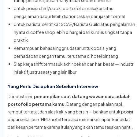
tahap pertama, bukan hanya saat sudah diterima
Untuk posisi chef/cook: portofolio masakan atau
pengalaman dapur lebih diprioritaskan dari ijazah formal
Untuk barista: sertifikat SCAE/Barista Guild atau pengalaman
nyata di coffee shop lebih dihargai dari kursus singkat tanpa
praktik
Kemampuan bahasa Inggris dasar untuk posisi yang
berhadapan dengan tamu, terutama di hotel bintang
Siap kerja shift termasuk akhir pekan dan hari besar — industri
ini aktif justru saat yang lain libur
Yang Perlu Disiapkan Sebelum Interview
Di industri ini,
penampilan saat datang wawancara adalah
portofolio pertama kamu
. Datang dengan pakaian rapi,
rambut tertata, dan alas kaki yang bersih — bahkan untuk posisi
dapur sekalipun. HRD hotel terbiasa menilai kesiapan kandidat
dari kesan pertama karena itulah yang akan tamu rasakan nanti.