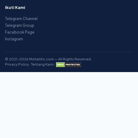
Ikuti Kami
Telegram Channel
Telegram Group
Facebook Page
Instagram
© 2021–2026 MintaInfo.com — All Rights Reserved.
Privacy Policy
·
Tentang Kami
·