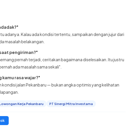
endadak?"
tu adanya. Kalau ada kondisi tertentu, sampaikan dengan jujur dari
ada masalah belakangan.
 saat pengiriman?"
ang pernah terjadi, ceritakan bagaimana diselesaikan. Itu justru
pernah ada masalah sama sekali".
g kamu rasa wajar?"
n kondisi jalan Pekanbaru — bukan angka optimis yang kelihatan
i lapangan.
Lowongan Kerja Pekanbaru
PT Sinergi Mitra Investama
ook