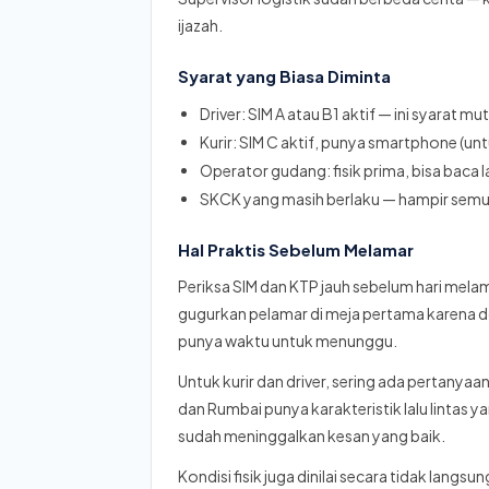
ijazah.
Syarat yang Biasa Diminta
Driver: SIM A atau B1 aktif — ini syarat mu
Kurir: SIM C aktif, punya smartphone (unt
Operator gudang: fisik prima, bisa baca
SKCK yang masih berlaku — hampir semua p
Hal Praktis Sebelum Melamar
Periksa SIM dan KTP jauh sebelum hari melam
gugurkan pelamar di meja pertama karena d
punya waktu untuk menunggu.
Untuk kurir dan driver, sering ada pertanya
dan Rumbai punya karakteristik lalu lintas 
sudah meninggalkan kesan yang baik.
Kondisi fisik juga dinilai secara tidak langsun