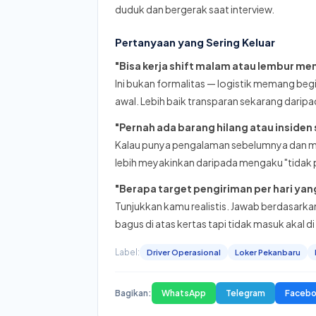
duduk dan bergerak saat interview.
Pertanyaan yang Sering Keluar
"Bisa kerja shift malam atau lembur m
Ini bukan formalitas — logistik memang begi
awal. Lebih baik transparan sekarang darip
"Pernah ada barang hilang atau insiden
Kalau punya pengalaman sebelumnya dan mem
lebih meyakinkan daripada mengaku "tidak 
"Berapa target pengiriman per hari yan
Tunjukkan kamu realistis. Jawab berdasarka
bagus di atas kertas tapi tidak masuk akal d
Label:
Driver Operasional
Loker Pekanbaru
Bagikan:
WhatsApp
Telegram
Faceb