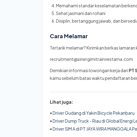
Memahami standar keselamatan berken
Sehat jasmani dan rohani
Disiplin, bertanggung jawab, dan bersedi
Cara Melamar
Tertarik melamar? Kirimkan berkas lamaran 
recruitment@sinergimitrainvestama.com
Demikian informasi lowongan kerja dari
PT 
kamu sebelum batas waktu pendaftaran ber
Lihat juga:
•
Driver Gudang di Yakin Bicycle Pekanbaru
•
Driver Dump Truck - Riau di Global Energi 
•
Driver SIM A di PT JAYA WIRA MANGGALA P