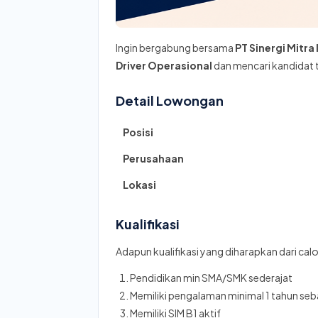
Ingin bergabung bersama
PT Sinergi Mitr
Driver Operasional
dan mencari kandidat t
Detail Lowongan
Posisi
Perusahaan
Lokasi
Kualifikasi
Adapun kualifikasi yang diharapkan dari cal
Pendidikan min SMA/SMK sederajat
Memiliki pengalaman minimal 1 tahun seb
Memiliki SIM B1 aktif