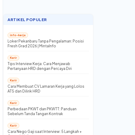
ARTIKEL POPULER
info-kerja
Loker Pekanbaru Tanpa Pengalaman: Posisi
Fresh Grad 2026 | MintaInfo
Karir
Tips Interview Kerja: Cara Menjawab
Pertanyaan HRD dengan Percaya Diri
Karir
Cara Membuat CV Lamaran Kerja yang Lolos
ATS dan Dilirik HRD
Karir
Perbedaan PKWT dan PKWTT: Panduan
Sebelum Tanda Tangan Kontrak
Karir
Cara Nego Gaji saat Interview: 5 Langkah +