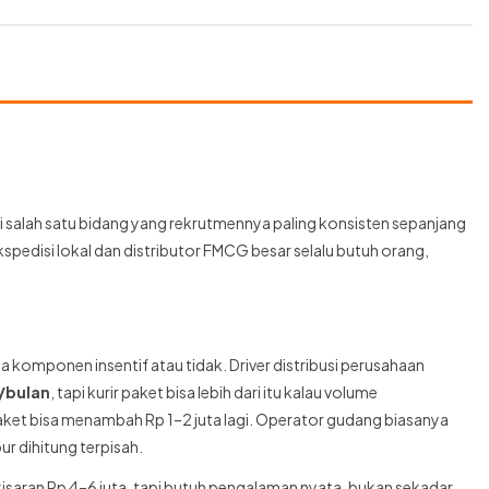
ni salah satu bidang yang rekrutmennya paling konsisten sepanjang
kspedisi lokal dan distributor FMCG besar selalu butuh orang,
da komponen insentif atau tidak. Driver distribusi perusahaan
a/bulan
, tapi kurir paket bisa lebih dari itu kalau volume
aket bisa menambah Rp 1–2 juta lagi. Operator gudang biasanya
ur dihitung terpisah.
kisaran Rp 4–6 juta, tapi butuh pengalaman nyata, bukan sekadar