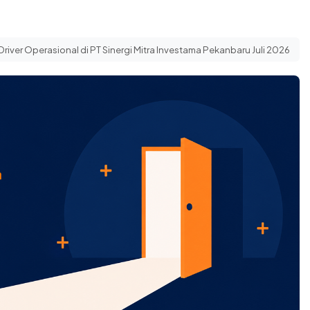
river Operasional di PT Sinergi Mitra Investama Pekanbaru Juli 2026