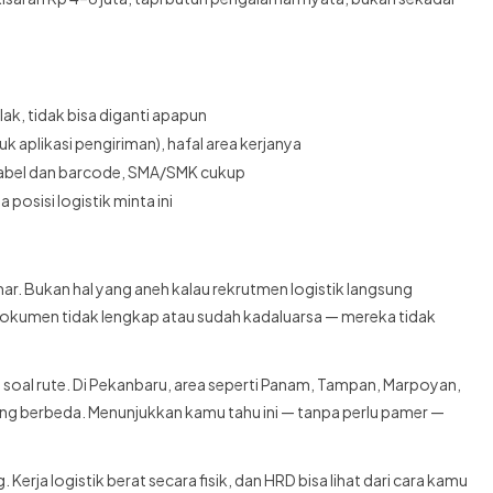
tlak, tidak bisa diganti apapun
uk aplikasi pengiriman), hafal area kerjanya
 label dan barcode, SMA/SMK cukup
osisi logistik minta ini
ar. Bukan hal yang aneh kalau rekrutmen logistik langsung
okumen tidak lengkap atau sudah kadaluarsa — mereka tidak
an soal rute. Di Pekanbaru, area seperti Panam, Tampan, Marpoyan,
yang berbeda. Menunjukkan kamu tahu ini — tanpa perlu pamer —
g. Kerja logistik berat secara fisik, dan HRD bisa lihat dari cara kamu