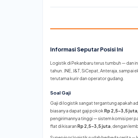
Informasi Seputar Posisi Ini
Logistik di Pekanbaru terus tumbuh — dan i
tahun. JNE, J&T, SiCepat, Anteraja, sampai e
terutama kurir dan operator gudang.
Soal Gaji
Gaji di logistik sangat tergantung apakah a
biasanya dapat gaji pokok
Rp 2,5–3,5 jut
pengirimannya tinggi — sistem komisi per p
flat di kisaran
Rp 2,5–3,5 juta
, dengan lemb
Supervisor logistik sudah berbeda cerita — 