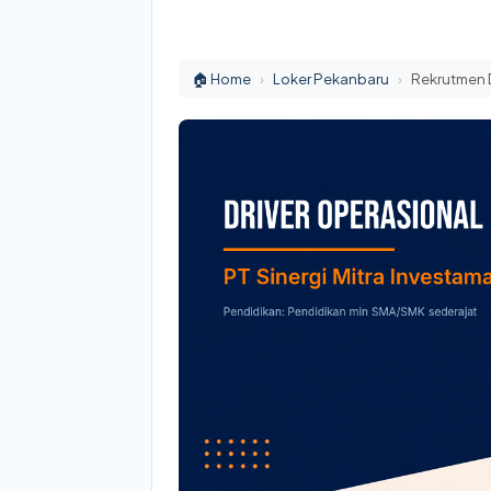
🏠 Home
›
Loker Pekanbaru
›
Rekrutmen D