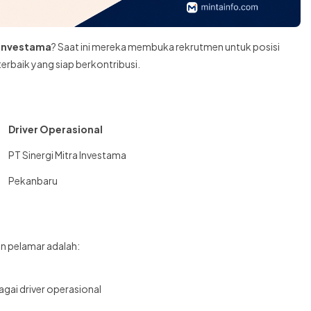
a Investama
? Saat ini mereka membuka rekrutmen untuk posisi
erbaik yang siap berkontribusi.
Driver Operasional
PT Sinergi Mitra Investama
Pekanbaru
on pelamar adalah:
agai driver operasional