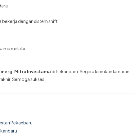
dara
a bekerja dengan sistem shift
kamu melalui:
Sinergi Mitra Investama
di Pekanbaru. Segera kirimkan lamaran
akhir. Semoga sukses!
Lestari Pekanbaru
ekanbaru