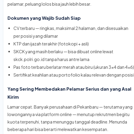
pelamar, peluang lolos bisa jauh lebih besar.
Dokumen yang Wajib Sudah Siap
CV terbaru — ringkas, maksimal 2 halaman, dan disesuaikan
per posisi yang dilamar
KTP dan ijazah terakhir (fotokopi + asli)
SKCK yang masih berlaku — bisa dibuat online lewat
skck.polri.go.id tanpa harus antre lama
Pas foto terbaru berlatar merah atau biru (ukuran 3x4 dan 4x6)
Sertifikat keahlian atau portofolio kalau relevan dengan posisi
Yang Sering Membedakan Pelamar Serius dan yang Asal
Kirim
Lamar cepat. Banyak perusahaan di Pekanbaru — terutama yang
lowongannya via platform online — menutup rekrutmen begitu
kuota terpenuhi, tanpa menunggu tanggal deadline. Menunda
beberapa hari bisa berarti melewatkan kesempatan.