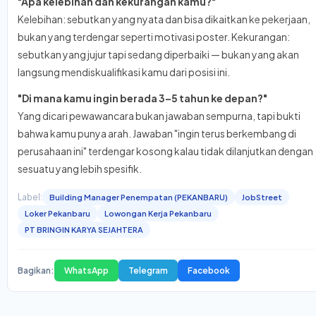
"Apa kelebihan dan kekurangan kamu?"
Kelebihan: sebutkan yang nyata dan bisa dikaitkan ke pekerjaan,
bukan yang terdengar seperti motivasi poster. Kekurangan:
sebutkan yang jujur tapi sedang diperbaiki — bukan yang akan
langsung mendiskualifikasi kamu dari posisi ini.
"Di mana kamu ingin berada 3–5 tahun ke depan?"
Yang dicari pewawancara bukan jawaban sempurna, tapi bukti
bahwa kamu punya arah. Jawaban "ingin terus berkembang di
perusahaan ini" terdengar kosong kalau tidak dilanjutkan dengan
sesuatu yang lebih spesifik.
Label:
Building Manager Penempatan (PEKANBARU)
JobStreet
Loker Pekanbaru
Lowongan Kerja Pekanbaru
PT BRINGIN KARYA SEJAHTERA
Bagikan:
WhatsApp
Telegram
Facebook