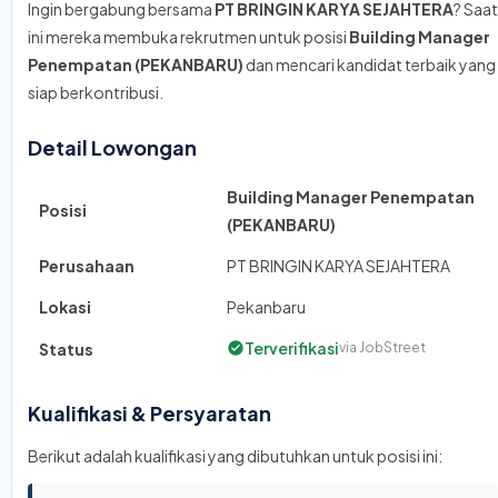
Ingin bergabung bersama
PT BRINGIN KARYA SEJAHTERA
? Saat
ini mereka membuka rekrutmen untuk posisi
Building Manager
Penempatan (PEKANBARU)
dan mencari kandidat terbaik yang
siap berkontribusi.
Detail Lowongan
Building Manager Penempatan
Posisi
(PEKANBARU)
Perusahaan
PT BRINGIN KARYA SEJAHTERA
Lokasi
Pekanbaru
Terverifikasi
Status
via JobStreet
Kualifikasi & Persyaratan
Berikut adalah kualifikasi yang dibutuhkan untuk posisi ini: