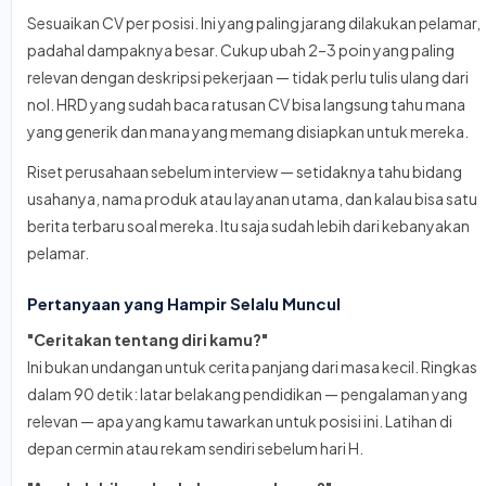
Sesuaikan CV per posisi. Ini yang paling jarang dilakukan pelamar,
padahal dampaknya besar. Cukup ubah 2–3 poin yang paling
relevan dengan deskripsi pekerjaan — tidak perlu tulis ulang dari
nol. HRD yang sudah baca ratusan CV bisa langsung tahu mana
yang generik dan mana yang memang disiapkan untuk mereka.
Riset perusahaan sebelum interview — setidaknya tahu bidang
usahanya, nama produk atau layanan utama, dan kalau bisa satu
berita terbaru soal mereka. Itu saja sudah lebih dari kebanyakan
pelamar.
Pertanyaan yang Hampir Selalu Muncul
"Ceritakan tentang diri kamu?"
Ini bukan undangan untuk cerita panjang dari masa kecil. Ringkas
dalam 90 detik: latar belakang pendidikan — pengalaman yang
relevan — apa yang kamu tawarkan untuk posisi ini. Latihan di
depan cermin atau rekam sendiri sebelum hari H.